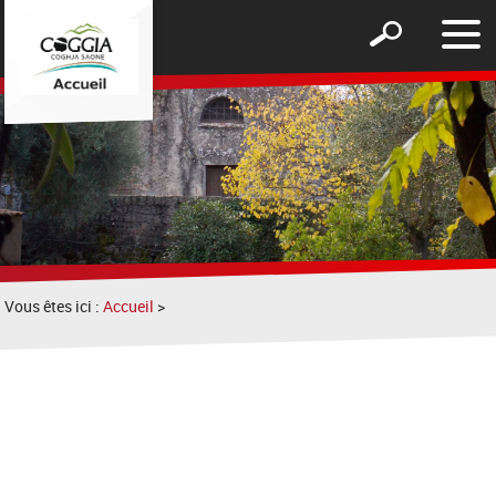
Affic
Afficher
le
le
men
formulaire
de
recherche
Vous êtes ici :
Accueil
>