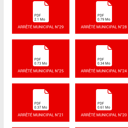
(
(
PDF
PDF
2.1
Mo
0.79
Mo
)
)
ARRÊTÉ MUNICIPAL N°29
ARRÊTÉ MUNICIPAL N°28
(
(
PDF
PDF
0.73
Mo
0.34
Mo
)
)
ARRÊTÉ MUNICIPAL N°25
ARRÊTÉ MUNICIPAL N°24
(
(
PDF
PDF
0.37
Mo
0.61
Mo
)
)
ARRÊTÉ MUNICIPAL N°21
ARRÊTÉ MUNICIPAL N°20