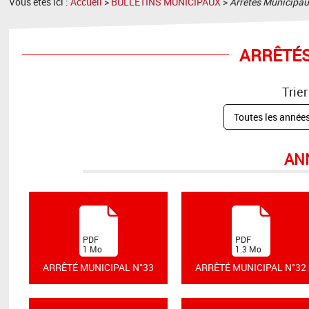
Vous êtes ici :
Accueil
>
BULLETINS MUNICIPAUX
>
Arrétés Municipa
ARRÊTÉS
Trier
AN
(
(
PDF
PDF
1
Mo
1.3
Mo
)
)
ARRÊTÉ MUNICIPAL N°33
ARRÊTÉ MUNICIPAL N°32