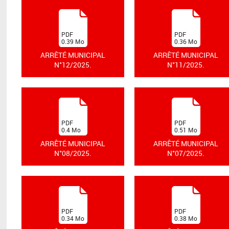
(
(
PDF
PDF
0.39
Mo
0.36
Mo
)
)
ARRÊTÉ MUNICIPAL
ARRÊTÉ MUNICIPAL
N°12/2025.
N°11/2025.
(
(
PDF
PDF
0.4
Mo
0.51
Mo
)
)
ARRÊTÉ MUNICIPAL
ARRÊTÉ MUNICIPAL
N°08/2025.
N°07/2025.
(
(
PDF
PDF
0.34
Mo
0.38
Mo
)
)