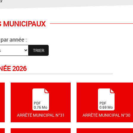
ux
 MUNICIPAUX
 par année :
NÉE 2026
(
(
PDF
PDF
0.76
Mo
0.69
Mo
)
)
ARRÊTÉ MUNICIPAL N°31
ARRÊTÉ MUNICIPAL N°30