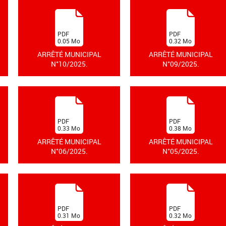
(
(
PDF
PDF
0.05
Mo
0.32
Mo
)
)
ARRÊTÉ MUNICIPAL
ARRÊTÉ MUNICIPAL
N°10/2025.
N°09/2025.
(
(
PDF
PDF
0.33
Mo
0.38
Mo
)
)
ARRÊTÉ MUNICIPAL
ARRÊTÉ MUNICIPAL
N°06/2025.
N°05/2025.
(
(
PDF
PDF
0.31
Mo
0.32
Mo
)
)