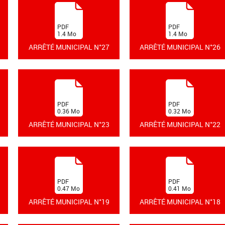
(
(
PDF
PDF
1.4
Mo
1.4
Mo
)
)
ARRÊTÉ MUNICIPAL N°27
ARRÊTÉ MUNICIPAL N°26
(
(
PDF
PDF
0.36
Mo
0.32
Mo
)
)
ARRÊTÉ MUNICIPAL N°23
ARRÊTÉ MUNICIPAL N°22
(
(
PDF
PDF
0.47
Mo
0.41
Mo
)
)
ARRÊTÉ MUNICIPAL N°19
ARRÊTÉ MUNICIPAL N°18