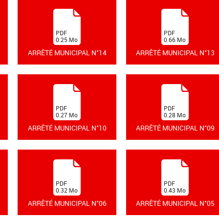
(
(
PDF
PDF
0.25
Mo
0.66
Mo
)
)
ARRÊTÉ MUNICIPAL N°14
ARRÊTÉ MUNICIPAL N°13
(
(
PDF
PDF
0.27
Mo
0.28
Mo
)
)
ARRÊTÉ MUNICIPAL N°10
ARRÊTÉ MUNICIPAL N°09
(
(
PDF
PDF
0.32
Mo
0.43
Mo
)
)
ARRÊTÉ MUNICIPAL N°06
ARRÊTÉ MUNICIPAL N°05