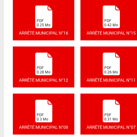
(
(
PDF
PDF
0.25
Mo
0.42
Mo
)
)
ARRÊTÉ MUNICIPAL N°16
ARRÊTÉ MUNICIPAL N°15
(
(
PDF
PDF
0.28
Mo
0.26
Mo
)
)
ARRÊTÉ MUNICIPAL N°12
ARRÊTÉ MUNICIPAL N°11
(
(
PDF
PDF
0.3
Mo
0.31
Mo
)
)
ARRÊTÉ MUNICIPAL N°08
ARRÊTÉ MUNICIPAL N°07