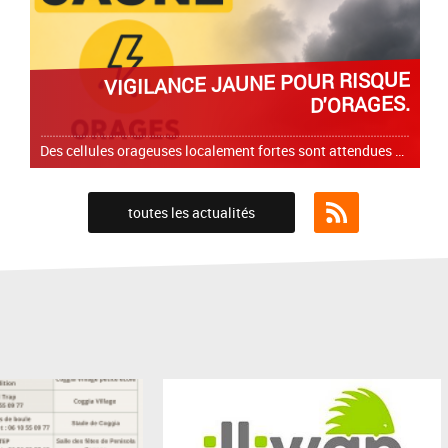
VIGILANCE JAUNE POUR RISQUE
D'ORAGES.
Des cellules orageuses localement fortes sont attendues et pourront s'accompagner de fortes pluies, de chutes de grêle et de rafales de vent pouvant atteindre 60 à 70 km/h. Une vigilance particulière
toutes les actualités
Flux RSS