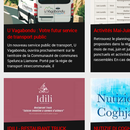
U Vagabondu : Votre futur service
Activités Mai-Jui
de transport public
Retrouvez le planning
proposées dans la rég
Un nouveau service public de transport, U
mois de mai, juin et j
Vagabondu, ouvrira prochainement sur le
ponctuels et activit
territoire de la Communauté de communes
rassemblés En cas d
Spelunca Liamone. Porté par la régie de
transport intercommunale, il
IDILI - RESTAURANT TRUCK.
NUTIZIE DI COG