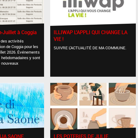
n-Juillet à Coggia
ILLIWAP L'APPLI QUI CHANGE LA
VIE !
 des activités
ion de Coggia pour les
SUIVRE L'ACTUALITÉ DE MA COMMUNE.
uillet 2026. Événements
és hebdomadaires y sont
e nouveaux
HJA SAONE.
LES POTERIES DE JULIE.