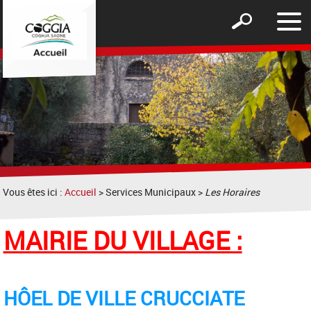
Affic
Afficher
le
le
men
formulaire
de
recherche
Vous êtes ici :
Accueil
> Services Municipaux >
Les Horaires
MAIRIE DU VILLAGE :
H
ÔEL
DE VILLE CRUCCIATE