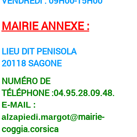
VENDREDI : 09H00-15H00
MAIRIE ANNEXE :
LIEU DIT PENISOLA
20118 SAGONE
NUM
ÉRO
DE
T
ÉL
ÉPHONE
:
04.95.28.09.48.
E-MAIL :
mairie-
alzapiedi.margot@
coggia.corsica