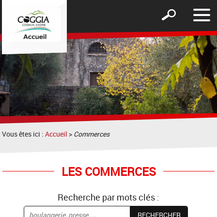
Affic
Afficher
le
le
men
formulaire
de
recherche
Vous êtes ici :
Accueil
>
Commerces
LES COMMERCES
Recherche par mots clés :