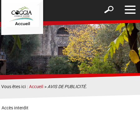
Affic
Afficher
le
le
men
formulaire
de
recherche
Vous êtes ici :
Accueil
>
AVIS DE PUBLICITÉ.
Accès interdit