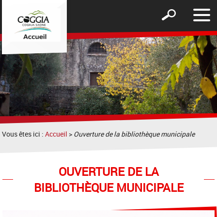
Affic
Afficher
le
le
men
formulaire
de
recherche
Vous êtes ici :
Accueil
>
Ouverture de la bibliothèque municipale
OUVERTURE DE LA
BIBLIOTHÈQUE MUNICIPALE