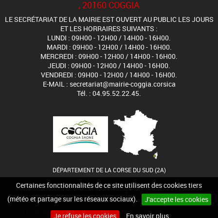
, 20160 COGGIA
LE SECRÉTARIAT DE LA MAIRIE EST OUVERT AU PUBLIC LES JOURS
ET LES HORRAIRES SUIVANTS :
LUNDI : 09H00 - 12H00 / 14H00 - 16H00.
MARDI : 09H00 - 12H00 / 14H00 - 16H00.
MERCREDI : 09H00 - 12H00 / 14H00 - 16H00.
JEUDI : 09H00 - 12H00 / 14H00 - 16H00.
VENDREDI : 09H00 - 12H00 / 14H00 - 16H00.
E-MAIL : secretariat@mairie-coggia.corsica
Tél. : 04.95.52.22.45.
DÉPARTEMENT DE LA CORSE DU SUD (2A)
Certaines fonctionnalités de ce site utilisent des cookies tiers
Accueil
Contact
Plan du site
Mentions légales
(météo et partage sur les réseaux sociaux).
J'accepte les cookies
Accessibilité
Cookies
Site internet pour communes
Je refuse les cookies
En savoir plus