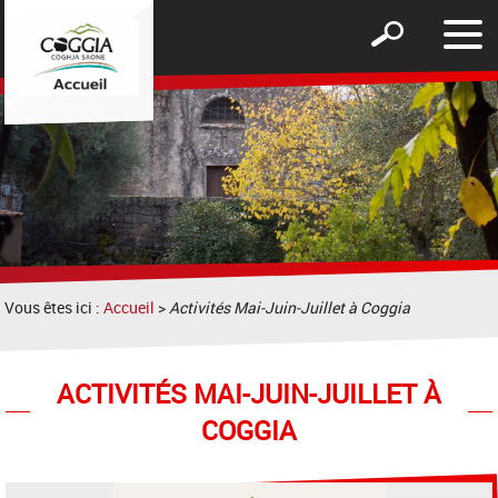
Affic
Afficher
le
le
men
formulaire
de
recherche
Vous êtes ici :
Accueil
>
Activités Mai-Juin-Juillet à Coggia
ACTIVITÉS MAI-JUIN-JUILLET À
COGGIA