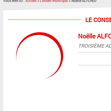
Vous êtes ici :
Accueil
>
Conseil municipal
>
Noëlle ALFONSI
LE CONS
Noëlle ALF
TROISIÈME A